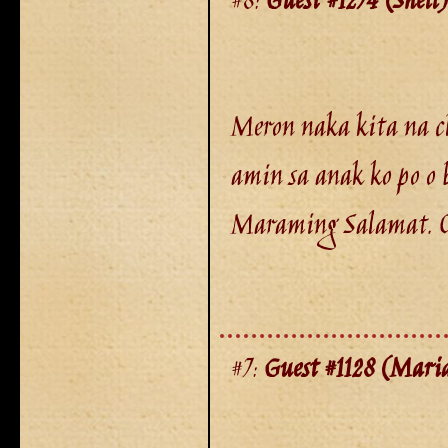
#8:
Guest #1274 (Shell)
Meron naka kita na cl
amin sa anak ko po o
Maraming Salamat. 0
#7:
Guest #1128 (Mari