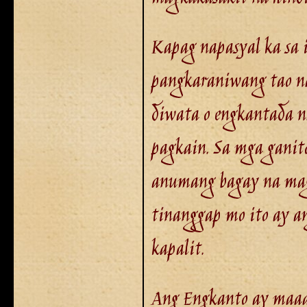
Kapag napasyal ka sa 
pangkaraniwang tao na
diwata o engkantada n
pagkain. Sa mga ganit
anumang bagay na mag
tinanggap mo ito ay a
kapalit.
Ang Engkanto ay maaar