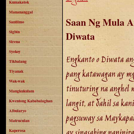
Kumakatok
Manananggal
Saan Ng Mula 
Santilmo
Sigbin
Diwata
Sirena
Syokoy
Engkanto o Diwata ang
Tikbalang
pang katawagan ay m
Tiyanak
Wak-wak
tinuturing na anghel 
Mangkukulam
langit, at dahil sa kan
Kwentong Kababalaghan
Albularyo
pagsuway sa Maykapal, 
Matruculan
ay sinasabing naninir
Kaperosa