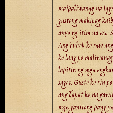
maipaliwanag na lagn
gustong makipag kaibi
anyo ng itim na aso. 
Ang buhok ko raw ang
ko lang po maliwanag
lapitin ng mga engka
sagot. Gusto ko rin 
ang dapat ko na gawi
mga ganitong pang y