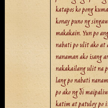
katapos ko pong kuma
konay puno ng singaw.
makakain. Yun po ang
nabati po ulit ako at
nanaman ako isang ara
nakakailang ulit na 
lang po nabati nanam
po ako ng di maipaliw
katim at patuloy po i