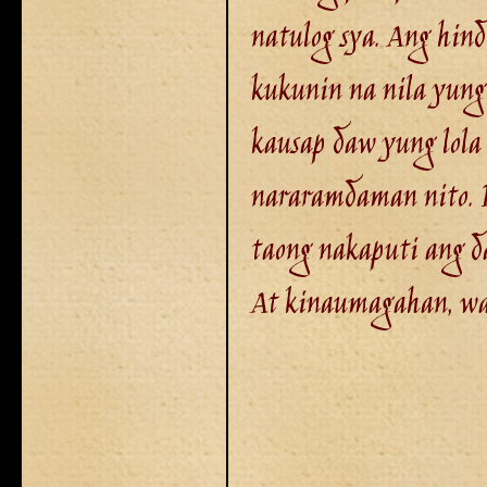
natulog sya. Ang hind
kukunin na nila yung 
kausap daw yung lola 
nararamdaman nito. P
taong nakaputi ang da
At kinaumagahan, wala