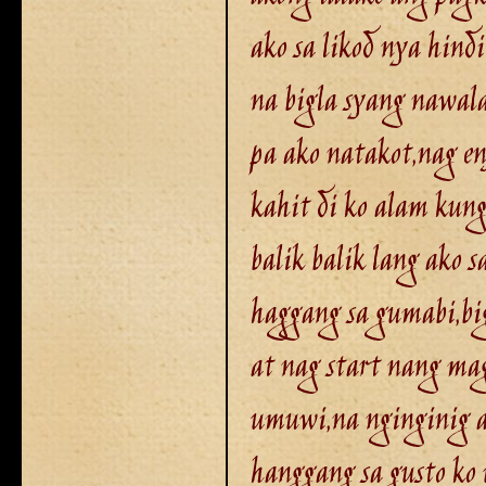
ako sa likod nya hind
na bigla syang nawal
pa ako natakot,nag en
kahit di ko alam kung
balik balik lang ako 
haggang sa gumabi,bi
at nag start nang ma
umuwi,na nginginig ak
hanggang sa gusto ko 