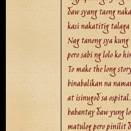
daw syang taong naka
kasi nakatitig talaga
Nag tanong sya kung 
pero sabi ng lolo ko hi
To make the long stor
binabalikan na naman
at isinugod sa ospital
babantay daw yung lo
matulog pero pinilit 