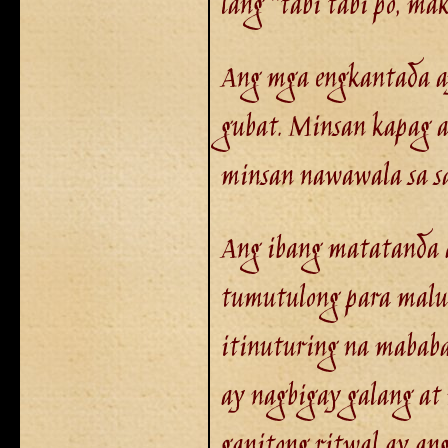
lang ''tabi tabi po, mak
Ang mga engkantada ay
gubat. Minsan kapag a
minsan nawawala sa s
Ang ibang matatanda a
tumutulong para malu
itinuturing na mababa
ay nagbigay galang at
ganitong ritwal ay an