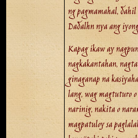
ng pagmamahal, dahil
Dadalhn nya ang iyong
Kapag ikaw ay nagpunt
nagkakantahan, nagta
ginaganap na kasiyaha
lang, wag magtuturo o
narinig, nakita o nar
magpatuloy sa paglala