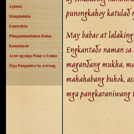
Agimat
punongkahoy katulad n
Manghuhula
Esperetista
May babae at lalaking
Pinagmumultuhan Bahay
Kamatayan
Engkantado naman sa l
Araw ng mga Patay o Undas
magandang mukha, map
Mga Panguntra Sa Aswang
mahahabang buhok, as
mga pangkaraniwang t