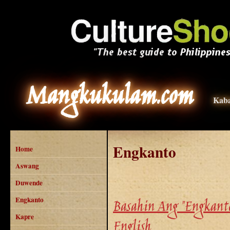
Mangkukulam.com
Kaba
Engkanto
Home
Aswang
Duwende
Engkanto
Basahin Ang "Engkanto
Kapre
English