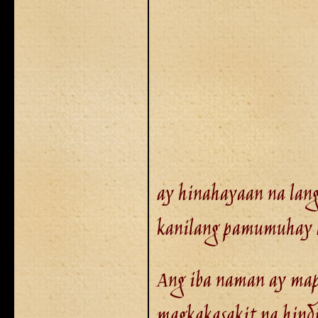
ay hinahayaan na lang,
kanilang pamumuhay a
Ang iba naman ay mapag
magkakasakit na hind