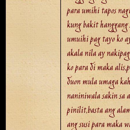
para umihi tapos nag
kung bakit hanggang 
umuihi pag tayo ko a
akala nila ay nakipag
ko para di maka alis,
duon mula umaga kahit 
naniniwala sakin sa 
pinilit,basta ang ala
ang susi para maka wa