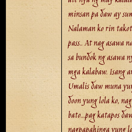
ate nya ng may kalala
minsan pa daw ay sumi
Nalaman ko rin takot
pass.. At nag asawa na
sa bundok ng asawa n
mga kalabaw. Isang ar
Umalis daw muna yung 
doon yung lola ko, na
bato...pag katapos d
nagpapahinga yung lo