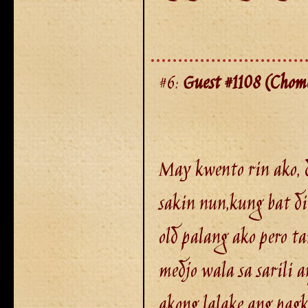
#6:
Guest #1108 (Chom
May kwento rin ako, 
sakin nun,kung bat d
old palang ako pero 
medjo wala sa sarili
akong lalake ang pagk