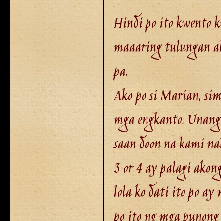
Hindi po ito kwento 
maaaring tulungan a
pa.
Ako po si Marian, sim
mga engkanto. Unang 
saan doon na kami na
3 or 4 ay palagi akon
lola ko dati ito po a
po ito ng mga punong