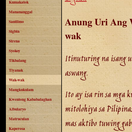
Kumakatok
Manananggal
Anung Uri Ang 
Santilmo
Sigbin
wak
Sirena
Syokoy
Itinuturing na isang u
Tikbalang
aswang.
Tiyanak
Wak-wak
Mangkukulam
Ito ay isa rin sa mga 
Kwentong Kababalaghan
mitolohiya sa Pilipinas
Albularyo
Matruculan
mas aktibo tuwing gab
Kaperosa