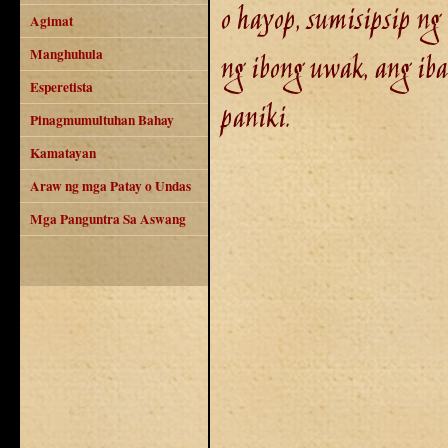
o hayop, sumisipsip n
Agimat
Manghuhula
ng ibong uwak, ang ib
Esperetista
paniki.
Pinagmumultuhan Bahay
Kamatayan
Araw ng mga Patay o Undas
Mga Panguntra Sa Aswang