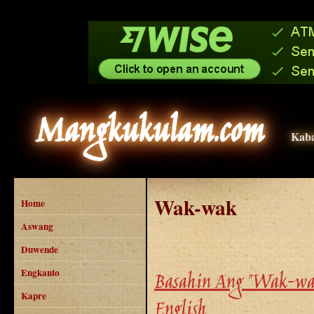
Mangkukulam.com
Kaba
Wak-wak
Home
Aswang
Duwende
Engkanto
Basahin Ang "Wak-wa
Kapre
English