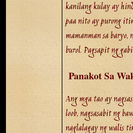
kanilang kulay ay hin
paa nito ay purong iti
mamanman sa baryo, n
burol. Pagsapit ng gab
Panakot Sa Wa
Ang mga tao ay nagsasa
loob, nagsasabit ng ba
naglalagay ng walis ti