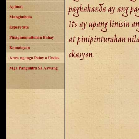
paghahanda ay ang pag
Agimat
Manghuhula
Ito ay upang linisin a
Esperetista
at pinipinturahan nila
Pinagmumultuhan Bahay
Kamatayan
okasyon.
Araw ng mga Patay o Undas
Mga Panguntra Sa Aswang