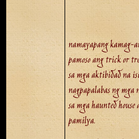
namayapang kamag-ana
pamoso ang trick or tr
sa mga aktibidad na i
nagpapalabas ng mga n
sa mga haunted house 
pamilya.