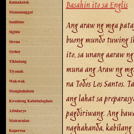
Basahin ito sa Englis
Kumakatok
Manananggal
Ang araw ng mga pata
Santilmo
Sigbin
buong mundo tuwing I
Sirena
ito, sa unang aaraw n
Syokoy
Tikbalang
muna ang Araw ng mga 
Tiyanak
na Todos Los Santos. T
Wak-wak
Mangkukulam
ang lahat sa preparasy
Kwentong Kababalaghan
pagdiriwang. Ang baw
Albularyo
Matruculan
naghahanda, kabilang 
Kaperosa