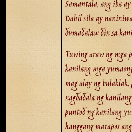
Samantala, ang iba ay 
Dahil sila ay naniniw
dumadalaw din sa kani
Tuwing araw ng mga pa
kanilang mga yumaong
mag alay ng bulaklak, 
nagdadala ng kanilang
puntod ng kanilang yu
hanggang matapos ang 