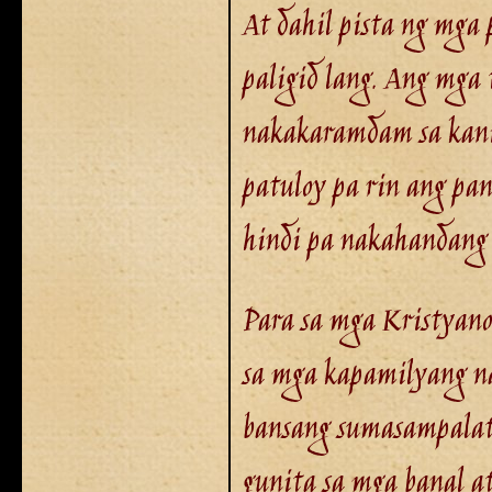
At dahil pista ng mga
paligid lang. Ang mga
nakakaramdam sa kanil
patuloy pa rin ang pana
hindi pa nakahandang l
Para sa mga Kristyano
sa mga kapamilyang n
bansang sumasampalata
gunita sa mga banal a