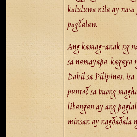
kaluluwa nila ay nasa 
pagdalaw.
Ang kamag-anak ng na
sa namayapa, kagaya ng
Dahil sa Pilipinas, is
puntod sa buong magh
libangan ay ang paglal
minsan ay nagdadala n